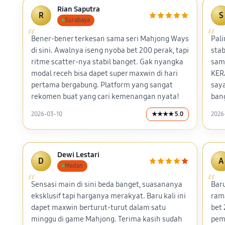
Rian Saputra
R
S
Surabaya
Bener-bener terkesan sama seri Mahjong Ways
Pal
di sini. Awalnya iseng nyoba bet 200 perak, tapi
stab
ritme scatter-nya stabil banget. Gak nyangka
sama
modal receh bisa dapet super maxwin di hari
KER
pertama bergabung. Platform yang sangat
saya
rekomen buat yang cari kemenangan nyata!
ban
2026-03-10
★★★★ 5.0
2026
Dewi Lestari
D
A
Medan
Sensasi main di sini beda banget, suasananya
Baru
eksklusif tapi harganya merakyat. Baru kali ini
ram
dapet maxwin berturut-turut dalam satu
bet
minggu di game Mahjong. Terima kasih sudah
pem