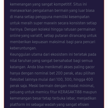
kemenangan yang sangat kompetitif. Situs ini
menawarkan pengalaman bermain yang luar biasa
di mana setiap pengguna memiliki kesempatan
untuk meraih super maxwin secara konsisten setiap
harinya. Dengan koleksi hingga ratusan permainan
online yang variatif, setiap putaran dirancang untuk
memberikan kepuasan maksimal bagi para pencari
keberuntungan.
Keunggulan utama dari ekosistem ini terletak pada
nilai taruhan yang sangat bersahabat bagi semua
kalangan. Anda bisa menikmati akses paling gacor
hanya dengan nominal bet 200 perak, atau pilihan
fleksibel lainnya mulai dari 100, 300, hingga 400
perak saja. Meski bermain dengan modal minimal,
peluang untuk memicu fitur KERASAKTI88 maupun
kemenangan besar tetap terbuka lebar, menjadikan
platform ini sebagai wadah yang sangat efisien