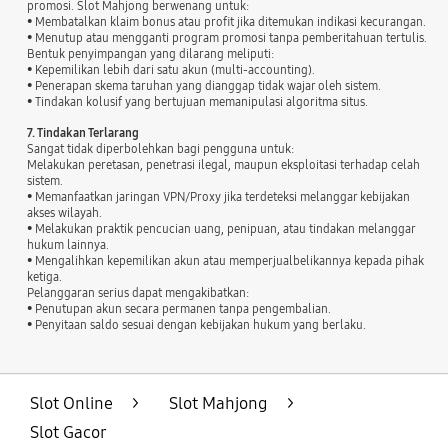
promosi. Slot Mahjong berwenang untuk:
• Membatalkan klaim bonus atau profit jika ditemukan indikasi kecurangan.
• Menutup atau mengganti program promosi tanpa pemberitahuan tertulis.
Bentuk penyimpangan yang dilarang meliputi:
• Kepemilikan lebih dari satu akun (multi-accounting).
• Penerapan skema taruhan yang dianggap tidak wajar oleh sistem.
• Tindakan kolusif yang bertujuan memanipulasi algoritma situs.
7. Tindakan Terlarang
Sangat tidak diperbolehkan bagi pengguna untuk:
Melakukan peretasan, penetrasi ilegal, maupun eksploitasi terhadap celah
sistem.
• Memanfaatkan jaringan VPN/Proxy jika terdeteksi melanggar kebijakan
akses wilayah.
• Melakukan praktik pencucian uang, penipuan, atau tindakan melanggar
hukum lainnya.
• Mengalihkan kepemilikan akun atau memperjualbelikannya kepada pihak
ketiga.
Pelanggaran serius dapat mengakibatkan:
• Penutupan akun secara permanen tanpa pengembalian.
• Penyitaan saldo sesuai dengan kebijakan hukum yang berlaku.
Slot Online
>
Slot Mahjong
>
Slot Gacor