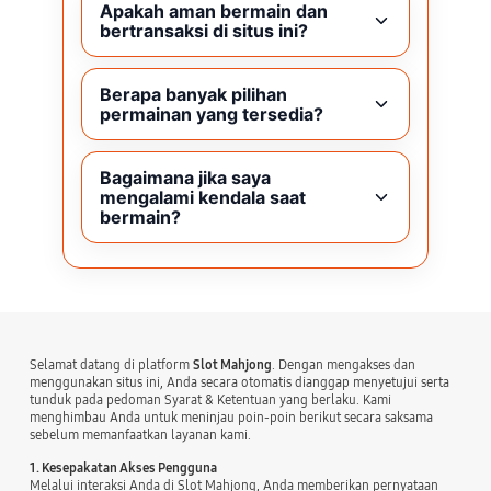
Apakah aman bermain dan
bertransaksi di situs ini?
Berapa banyak pilihan
permainan yang tersedia?
Bagaimana jika saya
mengalami kendala saat
bermain?
Selamat datang di platform
Slot Mahjong
. Dengan mengakses dan
menggunakan situs ini, Anda secara otomatis dianggap menyetujui serta
tunduk pada pedoman Syarat & Ketentuan yang berlaku. Kami
menghimbau Anda untuk meninjau poin-poin berikut secara saksama
sebelum memanfaatkan layanan kami.
1. Kesepakatan Akses Pengguna
Melalui interaksi Anda di Slot Mahjong, Anda memberikan pernyataan