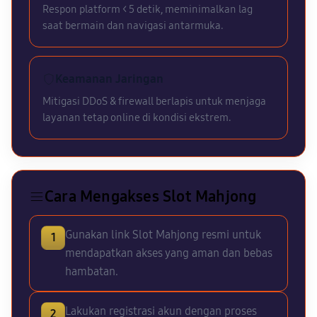
Respon platform < 5 detik, meminimalkan lag
saat bermain dan navigasi antarmuka.
Keamanan Jaringan
Mitigasi DDoS & firewall berlapis untuk menjaga
layanan tetap online di kondisi ekstrem.
Cara Mengakses Slot Mahjong
Gunakan link Slot Mahjong resmi untuk
mendapatkan akses yang aman dan bebas
hambatan.
Lakukan registrasi akun dengan proses