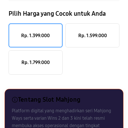
Pilih Harga yang Cocok untuk Anda
Rp. 1.399.000
Rp. 1.599.000
Rp. 1.799.000
Tentang Slot Mahjong
Platform digital yang menghadirkan seri Mahjong
Ways serta varian Wins 2 dan 3 kini telah resmi
membuka akses operasional dengan tingkat